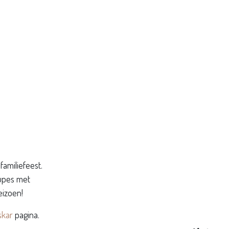
familiefeest.
oupes met
eizoen!
jskar
pagina.