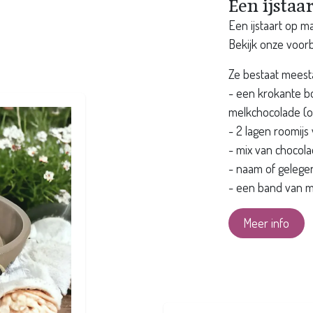
Een ijstaa
Een ijstaart op m
Bekijk onze voor
Ze bestaat meestal
- een krokante bo
melkchocolade (of
- 2 lagen roomijs
- mix van chocola
- naam of gelegen
- een band van me
Meer info