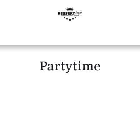
De ijstaart
De ijskar
Partytime
B2B
Gallerij
Partytime