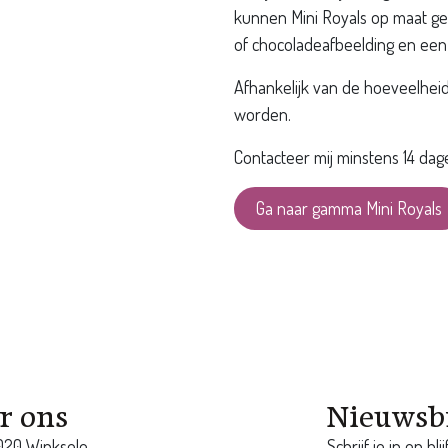
kunnen Mini Royals op maat ge
of chocoladeafbeelding en een l
Afhankelijk van de hoeveelhei
worden.
Contacteer mij minstens 14 dag
Ga naar gamma Mini Royals
r ons
Nieuwsb
3020 Winksele
Schrijf je in en bl