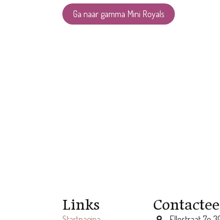
Ga naar gamma Mini Royals
Links
Contactee
Startpagina
Ellestraat 7e 