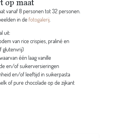
rt op maat
aat vanaf 8 personen tot 32 personen.
beelden in de
fotogalerij
.
 uit:
dem van rice crispies, praliné en
 glutenvrij)
 waarvan één laag vanille
de en/of suikerversieringen
heid en/of leeftijd in suikerpasta
lk of pure chocolade op de zijkant