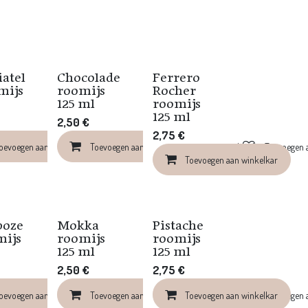
iatel
Chocolade
Ferrero
Nieuw!
Nieuw!
mijs
roomijs
Rocher
125 ml
roomijs
125 ml
2,50
€
2,75
€
oevoegen aan winkelkar
Toevoegen aan verlanglijst
Toevoegen aan winkelkar
Toevoegen aan verlanglijst
Toevoegen a
Toevoegen aan winkelkar
boze
Mokka
Pistache
Nieuw!
Nieuw!
mijs
roomijs
roomijs
125 ml
125 ml
2,50
€
2,75
€
oevoegen aan winkelkar
Toevoegen aan winkelkar
Toevoegen aan verlanglijst
Toevoegen aan winkelkar
Toevoegen a