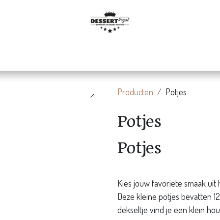
De ijstaart
De ijskar
Partytime
B2B
Gallerij
Producten
Potjes
Potjes
Potjes
Kies jouw favoriete smaak uit 
Deze kleine potjes bevatten 125
dekseltje vind je een klein hou