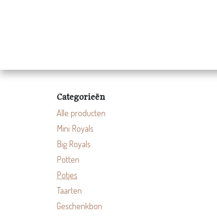
Overslaan naar inhoud
Homepage
Shop
Categorieën
Alle producten
Mini Royals
Big Royals
Potten
Potjes
Taarten
Geschenkbon