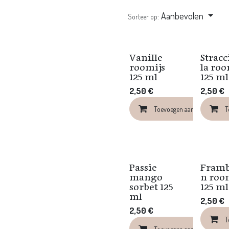
Aanbevolen
Sorteer op:
Vanille
Stracc
Nieuw!
Nieuw!
roomijs
la roo
125 ml
125 ml
2,50
€
2,50
€
Toevoegen aan winkelkar
T
Passie
Fram
Nieuw!
Nieuw!
mango
n roo
sorbet 125
125 ml
ml
2,50
€
2,50
€
T