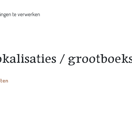
kingen te verwerken
okalisaties / grootboe
ften