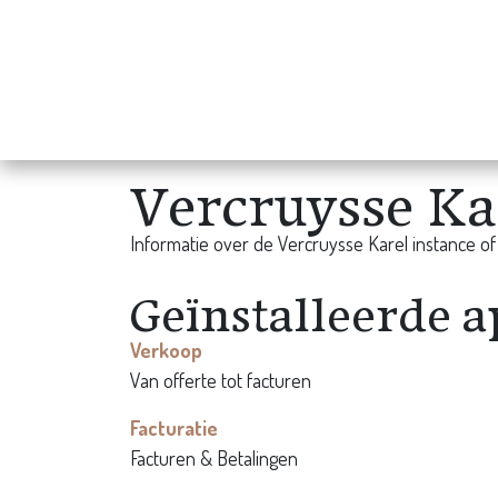
Overslaan naar inhoud
Homepage
Shop
Vercruysse Ka
Informatie over de Vercruysse Karel instance o
Geïnstalleerde a
Verkoop
Van offerte tot facturen
Facturatie
Facturen & Betalingen