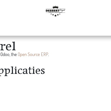
De ijstaart
De ijskar
Partytime
B2B
Gallerij
rel
f Odoo, the
Open Source ERP
.
pplicaties